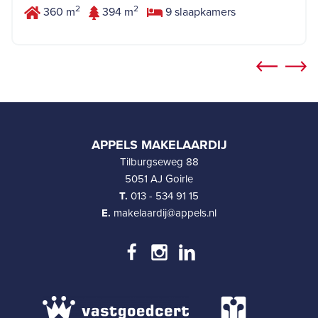
2
2
360 m
394 m
9 slaapkamers
APPELS MAKELAARDIJ
Tilburgseweg 88
5051 AJ Goirle
T.
013 - 534 91 15
E.
makelaardij@appels.nl