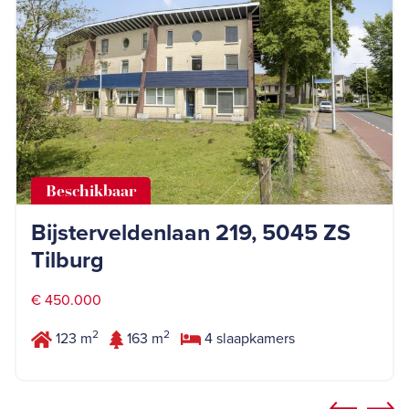
Beschikbaar
Bijsterveldenlaan 219, 5045 ZS
Tilburg
€ 450.000
2
2
123 m
163 m
4 slaapkamers