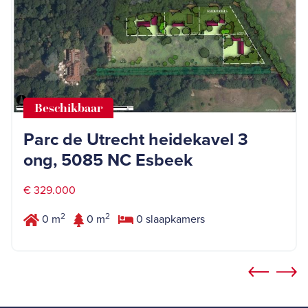
Beschikbaar
Parc de Utrecht heidekavel 3
ong, 5085 NC Esbeek
€ 329.000
2
2
0 m
0 m
0 slaapkamers