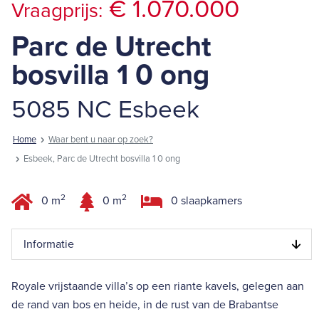
€ 1.070.000
Vraagprijs:
Parc de Utrecht
bosvilla 1 0 ong
5085 NC Esbeek
Home
Waar bent u naar op zoek?
Esbeek, Parc de Utrecht bosvilla 1 0 ong
2
2
0 m
0 m
0 slaapkamers
Informatie
Royale vrijstaande villa’s op een riante kavels, gelegen aan
de rand van bos en heide, in de rust van de Brabantse