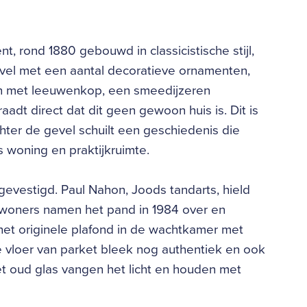
t, rond 1880 gebouwd in classicistische stijl,
evel met een aantal decoratieve ornamenten,
on met leeuwenkop, een smeedijzeren
dt direct dat dit geen gewoon huis is. Dit is
hter de gevel schuilt een geschiedenis die
als woning en praktijkruimte.
gevestigd. Paul Nahon, Joods tandarts, hield
bewoners namen het pand in 1984 over en
het originele plafond in de wachtkamer met
e vloer van parket bleek nog authentiek en ook
 oud glas vangen het licht en houden met