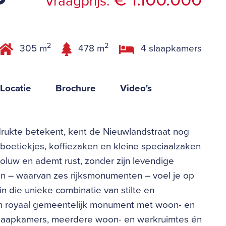
€ 1.100.000
Vraagprijs:
2
2
305 m
478 m
4 slaapkamers
Locatie
Brochure
Video's
drukte betekent, kent de Nieuwlandstraat nog
s boetiekjes, koffiezaken en kleine speciaalzaken
utoluw en ademt rust, zonder zijn levendige
en – waarvan zes rijksmonumenten – voel je op
in die unieke combinatie van stilte en
en royaal gemeentelijk monument met woon- en
jf slaapkamers, meerdere woon- en werkruimtes én