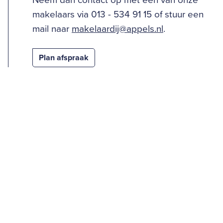
Neem dan contact op met één van onze
makelaars via 013 - 534 91 15 of stuur een
mail naar
makelaardij@appels.nl
.
Plan afspraak