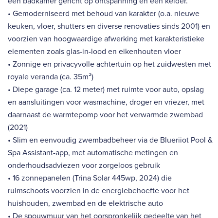
een badkamer gericht op ontspanning en een kelder.
• Gemoderniseerd met behoud van karakter (o.a. nieuwe
keuken, vloer, shutters en diverse renovaties sinds 2001) en
voorzien van hoogwaardige afwerking met karakteristieke
elementen zoals glas-in-lood en eikenhouten vloer
• Zonnige en privacyvolle achtertuin op het zuidwesten met
royale veranda (ca. 35m²)
• Diepe garage (ca. 12 meter) met ruimte voor auto, opslag
en aansluitingen voor wasmachine, droger en vriezer, met
daarnaast de warmtepomp voor het verwarmde zwembad
(2021)
• Slim en eenvoudig zwembadbeheer via de Blueriiot Pool &
Spa Assistant-app, met automatische metingen en
onderhoudsadviezen voor zorgeloos gebruik
• 16 zonnepanelen (Trina Solar 445wp, 2024) die
ruimschoots voorzien in de energiebehoefte voor het
huishouden, zwembad en de elektrische auto
• De spouwmuur van het oorspronkelijk gedeelte van het