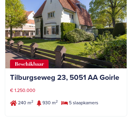
Beschikbaar
Tilburgseweg 23, 5051 AA Goirle
€ 1.250.000
2
2
240 m
930 m
5 slaapkamers