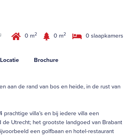
2
2
g
0 m
0 m
0 slaapkamers
Locatie
Brochure
gen aan de rand van bos en heide, in de rust van
 prachtige villa’s en bij iedere villa een
 de Utrecht; het grootste landgoed van Brabant
ijvoorbeeld een golfbaan en hotel-restaurant