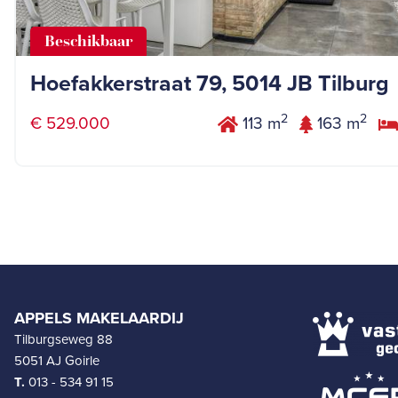
Beschikbaar
Hoefakkerstraat 79, 5014 JB Tilburg
2
2
€ 529.000
113 m
163 m
APPELS MAKELAARDIJ
Tilburgseweg 88
5051 AJ Goirle
T.
013 - 534 91 15