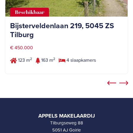
Beschikbaar
Bijsterveldenlaan 219, 5045 ZS
Tilburg
€ 450.000
2
2
123 m
163 m
4 slaapkamers
APPELS MAKELAARDIJ
Tilburgseweg 88
5051 AJ Goirle