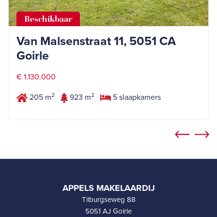
Beschikbaar
Van Malsenstraat 11, 5051 CA
Goirle
€ 1.130.000
2
2
205 m
923 m
5 slaapkamers
APPELS MAKELAARDIJ
Tilburgseweg 88
5051 AJ Goirle