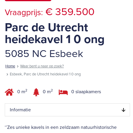
€ 359.500
Vraagprijs:
Parc de Utrecht
heidekavel 1 0 ong
5085 NC Esbeek
Home
Waar bent u naar op zoek?
Esbeek, Parc de Utrecht heidekavel 1 0 ong
2
2
0 m
0 m
0 slaapkamers
Informatie
‘’Zes unieke kavels in een zeldzaam natuurhistorische