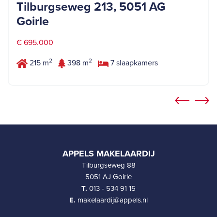
Tilburgseweg 213, 5051 AG
Goirle
€ 695.000
2
2
215 m
398 m
7 slaapkamers
APPELS MAKELAARDIJ
Tilburgseweg 88
5051 AJ Goirle
T.
013 - 534 91 15
E.
makelaardij@appels.nl