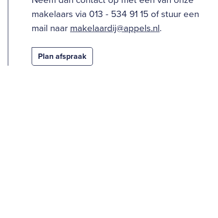
Neem dan contact op met één van onze
makelaars via 013 - 534 91 15 of stuur een
mail naar
makelaardij@appels.nl
.
Plan afspraak