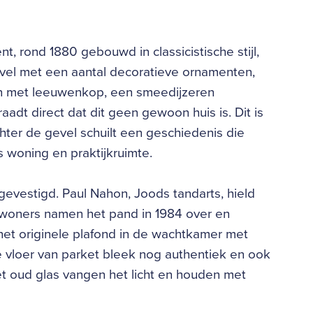
t, rond 1880 gebouwd in classicistische stijl,
evel met een aantal decoratieve ornamenten,
on met leeuwenkop, een smeedijzeren
dt direct dat dit geen gewoon huis is. Dit is
hter de gevel schuilt een geschiedenis die
als woning en praktijkruimte.
gevestigd. Paul Nahon, Joods tandarts, hield
bewoners namen het pand in 1984 over en
het originele plafond in de wachtkamer met
e vloer van parket bleek nog authentiek en ook
 oud glas vangen het licht en houden met