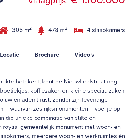
€ 1.100.000
Vraagprijs:
2
2
305 m
478 m
4 slaapkamers
Locatie
Brochure
Video's
drukte betekent, kent de Nieuwlandstraat nog
s boetiekjes, koffiezaken en kleine speciaalzaken
utoluw en ademt rust, zonder zijn levendige
en – waarvan zes rijksmonumenten – voel je op
in die unieke combinatie van stilte en
en royaal gemeentelijk monument met woon- en
jf slaapkamers, meerdere woon- en werkruimtes én