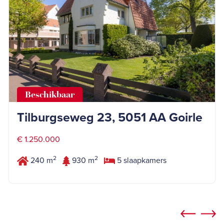
Beschikbaar
Tilburgseweg 23, 5051 AA Goirle
€ 1.250.000
2
2
240 m
930 m
5 slaapkamers