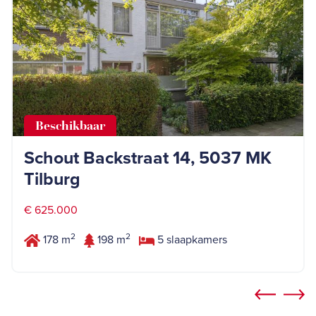
Beschikbaar
Schout Backstraat 14, 5037 MK
Tilburg
€ 625.000
2
2
178 m
198 m
5 slaapkamers