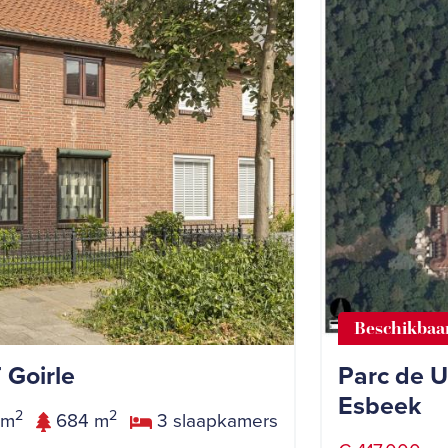
Beschikbaa
 Goirle
Parc de U
Esbeek
2
2
 m
684 m
3 slaapkamers