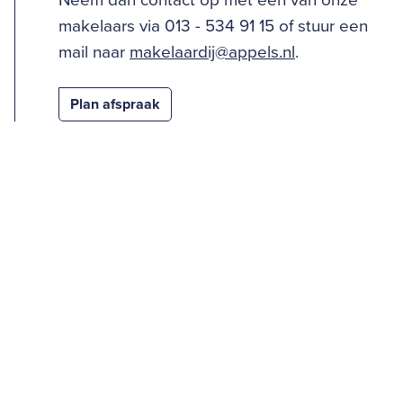
Neem dan contact op met één van onze
makelaars via 013 - 534 91 15 of stuur een
mail naar
makelaardij@appels.nl
.
Plan afspraak