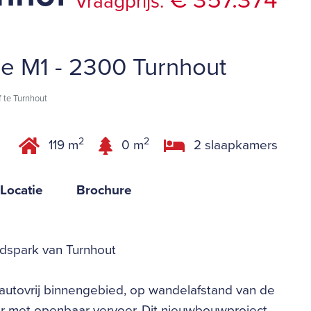
€ 357.374
Vraagprijs:
e M1 - 2300 Turnhout
 te Turnhout
2
2
119 m
0 m
2 slaapkamers
Locatie
Brochure
dspark van Turnhout
 autovrij binnengebied, op wandelafstand van de
ar met openbaar vervoer. Dit nieuwbouwproject