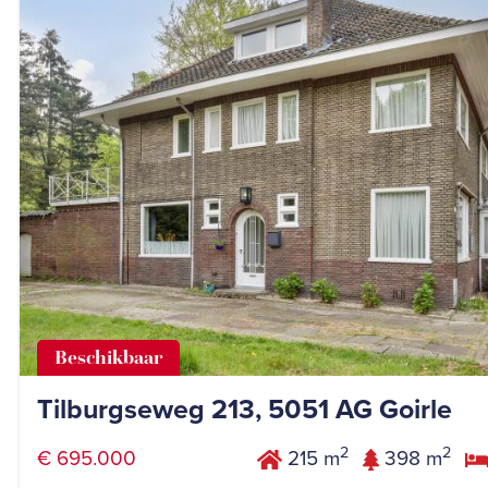
Beschikbaar
Tilburgseweg 213, 5051 AG Goirle
2
2
€ 695.000
215 m
398 m