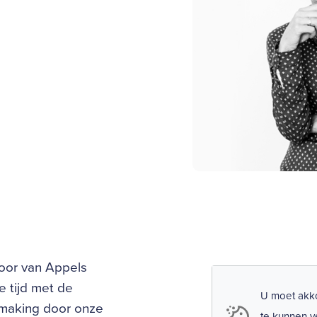
loor van Appels
e tijd met de
U moet akko
hmaking door onze
te kunnen v