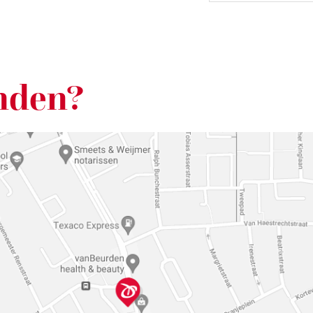
nden?