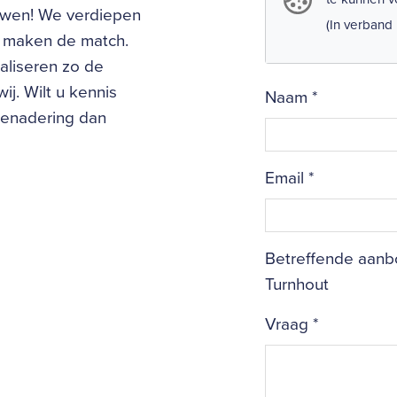
uwen! We verdiepen
(In verband
en maken de match.
aliseren zo de
ij. Wilt u kennis
Naam
*
benadering dan
Email
*
Betreffende aanbo
Turnhout
Vraag
*