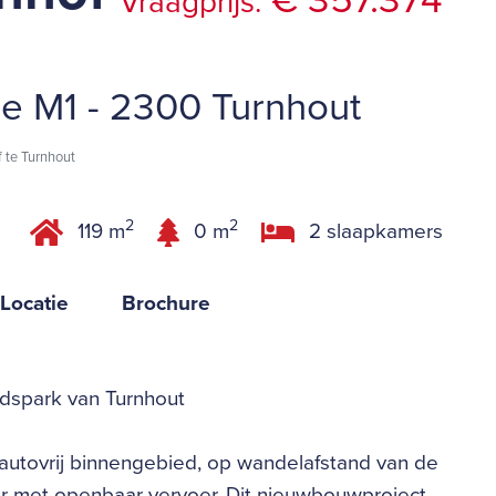
€ 357.374
Vraagprijs:
e M1 - 2300 Turnhout
 te Turnhout
2
2
119 m
0 m
2 slaapkamers
Locatie
Brochure
dspark van Turnhout
 autovrij binnengebied, op wandelafstand van de
ar met openbaar vervoer. Dit nieuwbouwproject