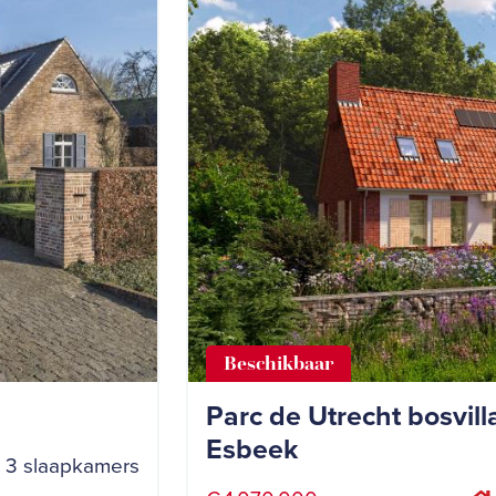
Beschikbaar
Parc de Utrecht bosvil
Esbeek
3 slaapkamers