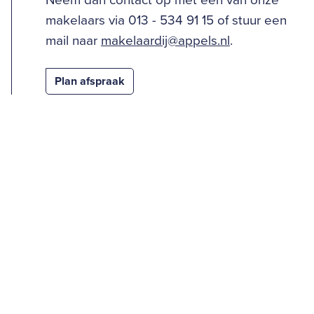
Neem dan contact op met één van onze
makelaars via 013 - 534 91 15 of stuur een
mail naar
makelaardij@appels.nl
.
Plan afspraak