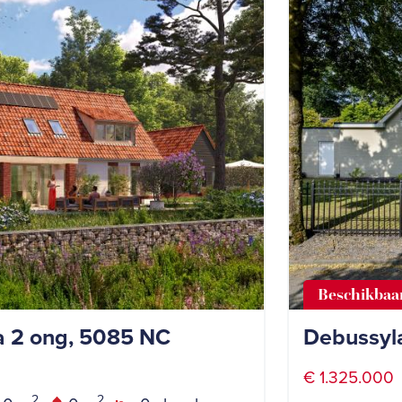
Beschikbaa
la 2 ong, 5085 NC
Debussyl
€ 1.325.000
2
2