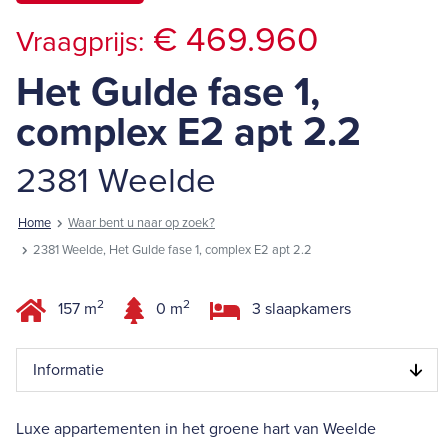
€ 469.960
Vraagprijs:
Het Gulde fase 1,
complex E2 apt 2.2
2381 Weelde
Home
Waar bent u naar op zoek?
2381 Weelde, Het Gulde fase 1, complex E2 apt 2.2
2
2
157 m
0 m
3 slaapkamers
Informatie
Luxe appartementen in het groene hart van Weelde