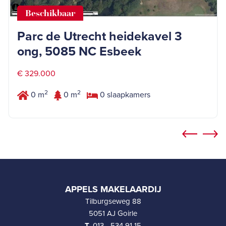
Beschikbaar
Parc de Utrecht heidekavel 3
ong, 5085 NC Esbeek
€ 329.000
2
2
0 m
0 m
0 slaapkamers
APPELS MAKELAARDIJ
Tilburgseweg 88
5051 AJ Goirle
T.
013 - 534 91 15