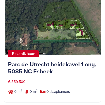
Beschikbaar
Parc de Utrecht heidekavel 1 ong,
5085 NC Esbeek
€ 359.500
2
2
0 m
0 m
0 slaapkamers