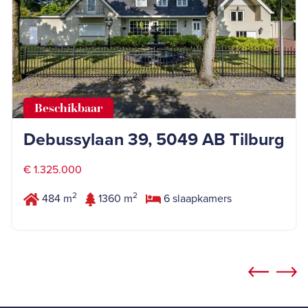
Beschikbaar
Debussylaan 39, 5049 AB Tilburg
€ 1.325.000
2
2
484 m
1360 m
6 slaapkamers