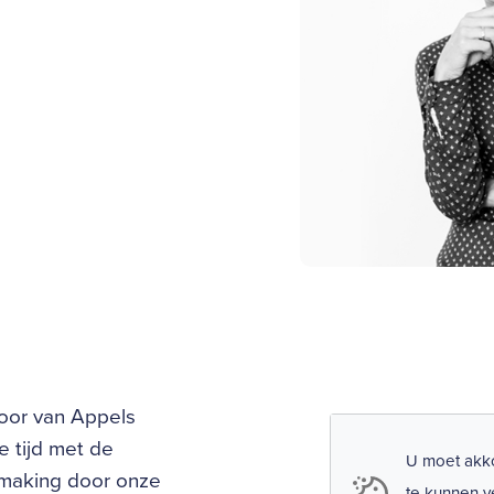
loor van Appels
e tijd met de
U moet akko
hmaking door onze
te kunnen v