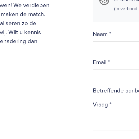
uwen! We verdiepen
(In verband
en maken de match.
aliseren zo de
ij. Wilt u kennis
Naam
*
benadering dan
Email
*
Betreffende aanbo
Vraag
*