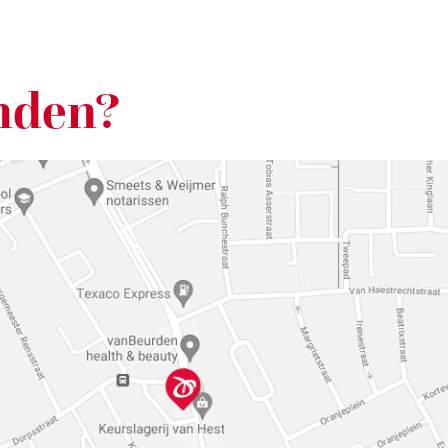
nden?