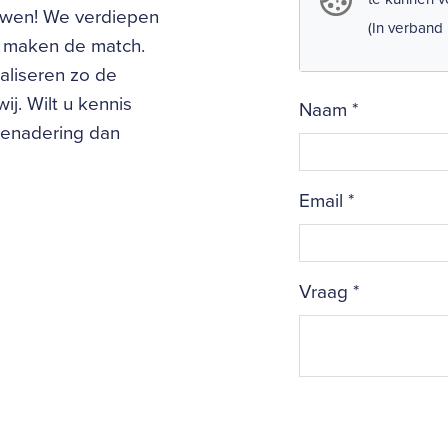
uwen! We verdiepen
(In verband
en maken de match.
aliseren zo de
ij. Wilt u kennis
Naam
*
benadering dan
Email
*
Vraag
*