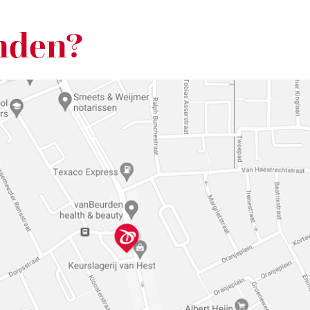
nden?