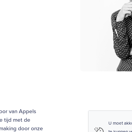
loor van Appels
e tijd met de
U moet akko
hmaking door onze
te kunnen v