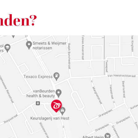
nden?