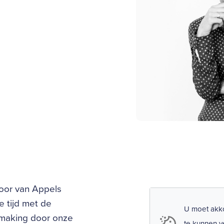
loor van Appels
e tijd met de
U moet akko
hmaking door onze
te kunnen v