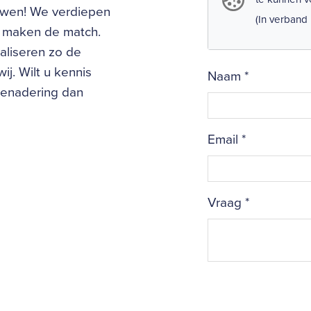
uwen! We verdiepen
(In verband
en maken de match.
aliseren zo de
ij. Wilt u kennis
Naam
*
benadering dan
Email
*
Vraag
*