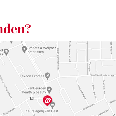
nden?