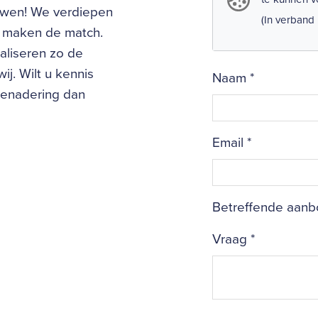
uwen! We verdiepen
(In verband
en maken de match.
aliseren zo de
ij. Wilt u kennis
Naam
*
benadering dan
Email
*
Betreffende aanbo
Vraag
*