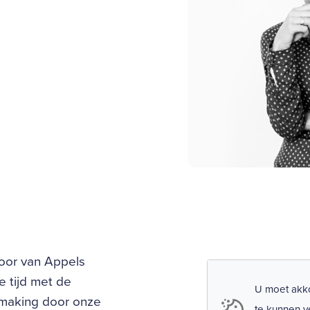
loor van Appels
e tijd met de
U moet akko
hmaking door onze
te kunnen v