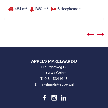
2
2
484 m
1360 m
6 slaapkamers
APPELS MAKELAARDIJ
Tilburgseweg 88
5051 AJ Goirle
T.
013 - 534 91 15
E.
makelaardij@appels.nl