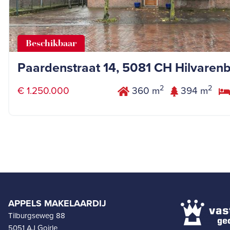
Beschikbaar
Paardenstraat 14, 5081 CH Hilvaren
2
2
€ 1.250.000
360 m
394 m
APPELS MAKELAARDIJ
Tilburgseweg 88
5051 AJ Goirle