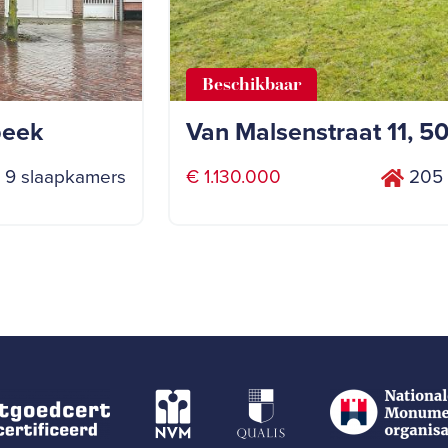
Beschikbaar
beek
Van Malsenstraat 11, 5
9 slaapkamers
€ 1.130.000
205