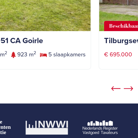
Beschikbaa
051 CA Goirle
Tilburgse
2
2
 m
923 m
5 slaapkamers
€ 695.000