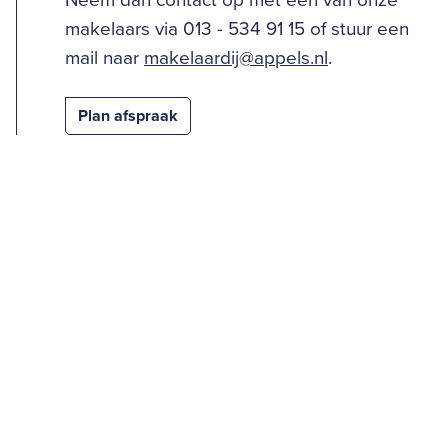
Neem dan contact op met één van onze
makelaars via 013 - 534 91 15 of stuur een
mail naar
makelaardij@appels.nl
.
Plan afspraak