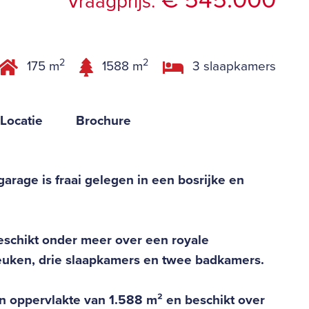
€ 545.000
Vraagprijs:
2
2
175 m
1588 m
3 slaapkamers
Locatie
Brochure
rage is fraai gelegen in een bosrijke en
beschikt onder meer over een royale
uken, drie slaapkamers en twee badkamers.
n oppervlakte van 1.588 m² en beschikt over