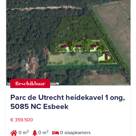
Beschikbaar
Parc de Utrecht heidekavel 1 ong,
5085 NC Esbeek
€ 359.500
2
2
0 m
0 m
0 slaapkamers