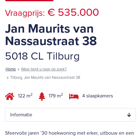
€ 535.000
Vraagprijs:
Jan Maurits van
Nassaustraat 38
5018 CL Tilburg
Home
Waar bent u naar op zoek?
Tilburg, Jan Maurits van Nassaustraat 38
2
2
122 m
179 m
4 slaapkamers
Informatie
Sfeervolle jaren ’30 hoekwoning met erker, uitbouw en een