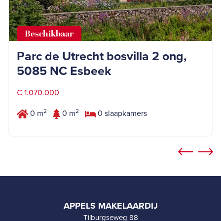
Beschikbaar
Parc de Utrecht bosvilla 2 ong,
5085 NC Esbeek
€ 1.070.000
2
2
0 m
0 m
0 slaapkamers
APPELS MAKELAARDIJ
Tilburgseweg 88