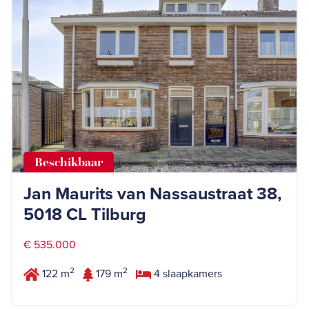
Beschikbaar
Jan Maurits van Nassaustraat 38,
5018 CL Tilburg
€ 535.000
2
2
122 m
179 m
4 slaapkamers