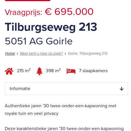
€ 695.000
Vraagprijs:
Tilburgseweg 213
5051 AG Goirle
Home
Waar bent u naar op zoek?
Goirle, Tilburgseweg 213
2
2
215 m
398 m
7 slaapkamers
Informatie
Authentieke jaren '30 twee-onder-een-kapwoning met
royale tuin en veel privacy
Deze karakteristieke jaren '30 twee-onder-een-kapwoning