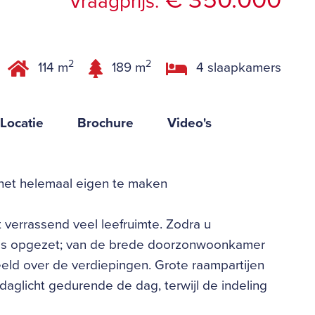
€ 350.000
Vraagprijs:
2
2
114 m
189 m
4 slaapkamers
Locatie
Brochure
Video's
het helemaal eigen te maken
 verrassend veel leefruimte. Zodra u
k is opgezet; van de brede doorzonwoonkamer
eld over de verdiepingen. Grote raampartijen
 daglicht gedurende de dag, terwijl de indeling