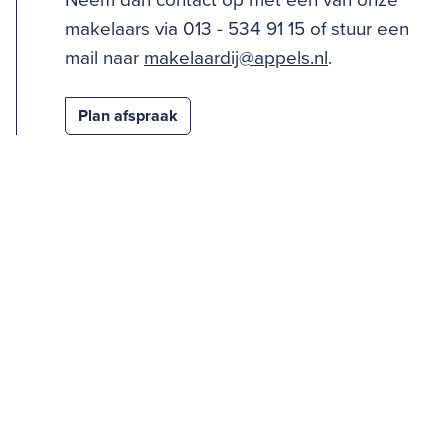
Neem dan contact op met één van onze
makelaars via 013 - 534 91 15 of stuur een
mail naar
makelaardij@appels.nl
.
Plan afspraak