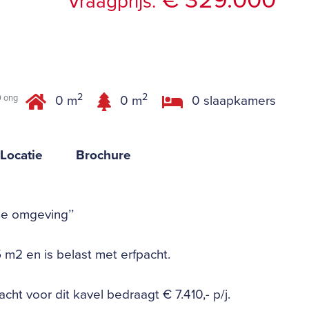
€ 329.000
Vraagprijs:
g
2
2
0 ong
0 m
0 m
0 slaapkamers
Locatie
Brochure
he omgeving’’
 m2 en is belast met erfpacht.
cht voor dit kavel bedraagt € 7.410,- p/j.