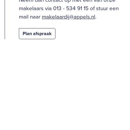
Neem dan contact op met één van onze
makelaars via 013 - 534 91 15 of stuur een
mail naar
makelaardij@appels.nl
.
Plan afspraak