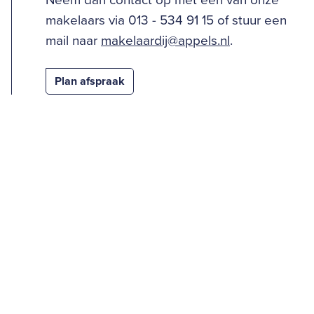
Neem dan contact op met één van onze
makelaars via 013 - 534 91 15 of stuur een
mail naar
makelaardij@appels.nl
.
Plan afspraak