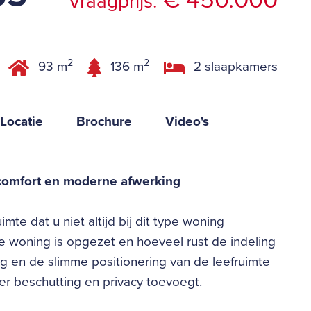
€ 450.000
Vraagprijs:
2
2
93 m
136 m
2 slaapkamers
Locatie
Brochure
Video's
 comfort en moderne afwerking
te dat u niet altijd bij dit type woning
de woning is opgezet en hoeveel rust de indeling
ng en de slimme positionering van de leefruimte
eer beschutting en privacy toevoegt.