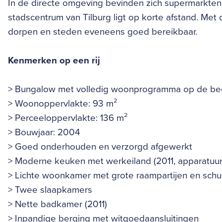
In de directe omgeving bevinden zich supermarkten
stadscentrum van Tilburg ligt op korte afstand. Met
dorpen en steden eveneens goed bereikbaar.
Kenmerken op een rij
> Bungalow met volledig woonprogramma op de b
> Woonoppervlakte: 93 m²
> Perceeloppervlakte: 136 m²
> Bouwjaar: 2004
> Goed onderhouden en verzorgd afgewerkt
> Moderne keuken met werkeiland (2011, apparatuu
> Lichte woonkamer met grote raampartijen en schui
> Twee slaapkamers
> Nette badkamer (2011)
> Inpandige berging met witgoedaansluitingen