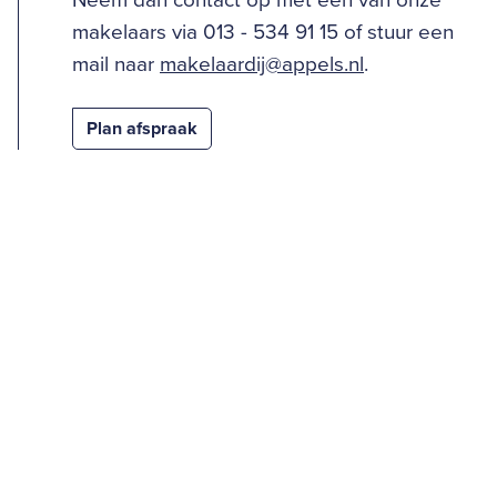
Neem dan contact op met één van onze
makelaars via 013 - 534 91 15 of stuur een
mail naar
makelaardij@appels.nl
.
Plan afspraak