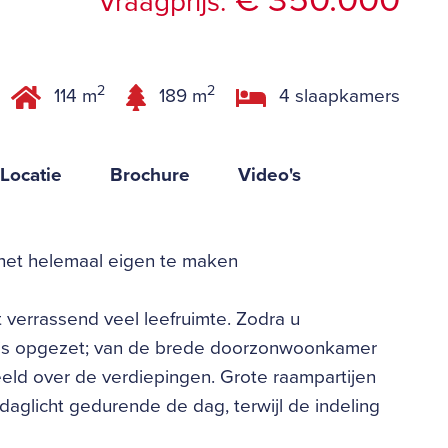
€ 350.000
Vraagprijs:
2
2
114 m
189 m
4 slaapkamers
Locatie
Brochure
Video's
het helemaal eigen te maken
 verrassend veel leefruimte. Zodra u
k is opgezet; van de brede doorzonwoonkamer
eld over de verdiepingen. Grote raampartijen
 daglicht gedurende de dag, terwijl de indeling