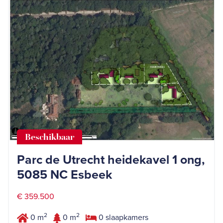
Beschikbaar
Parc de Utrecht heidekavel 1 ong,
5085 NC Esbeek
€ 359.500
2
2
0 m
0 m
0 slaapkamers