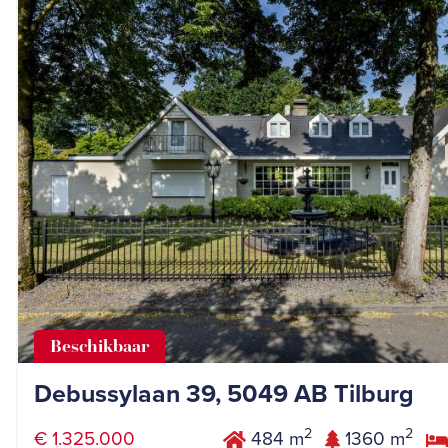
Beschikbaar
Debussylaan 39, 5049 AB Tilburg
2
2
€ 1.325.000
484 m
1360 m