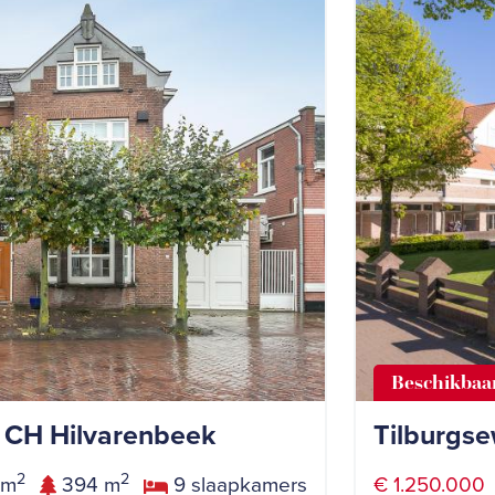
Beschikbaa
1 CH Hilvarenbeek
Tilburgse
2
2
 m
394 m
9 slaapkamers
€ 1.250.000