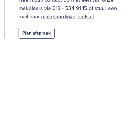
Neem dan contact op met één van onze
makelaars via 013 - 534 91 15 of stuur een
mail naar
makelaardij@appels.nl
.
Plan afspraak