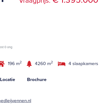
€ 1.395.000
Vraagprijs:
West 0 ong
2
2
196 m
4260 m
4 slaapkamers
Locatie
Brochure
edleijvennen.nl