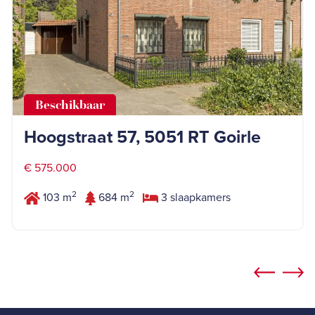
Beschikbaar
Hoogstraat 57, 5051 RT Goirle
€ 575.000
2
2
103 m
684 m
3 slaapkamers