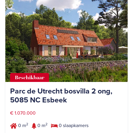
Beschikbaar
Parc de Utrecht bosvilla 2 ong,
5085 NC Esbeek
€ 1.070.000
2
2
0 m
0 m
0 slaapkamers