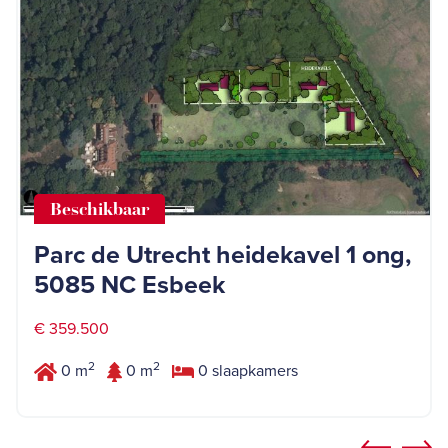
Beschikbaar
Parc de Utrecht heidekavel 1 ong,
5085 NC Esbeek
€ 359.500
2
2
0 m
0 m
0 slaapkamers