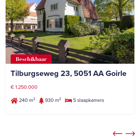
Beschikbaar
Tilburgseweg 23, 5051 AA Goirle
€ 1.250.000
2
2
240 m
930 m
5 slaapkamers