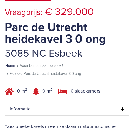
€ 329.000
Vraagprijs:
Parc de Utrecht
heidekavel 3 0 ong
5085 NC Esbeek
Home
Waar bent u naar op zoek?
Esbeek, Parc de Utrecht heidekavel 3 0 ong
2
2
0 m
0 m
0 slaapkamers
Informatie
‘’Zes unieke kavels in een zeldzaam natuurhistorische