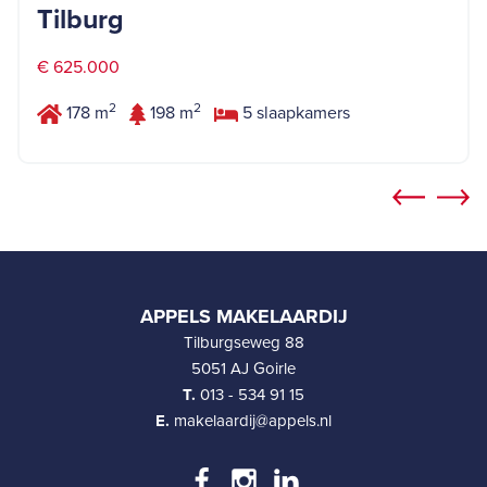
Tilburg
€ 625.000
2
2
178 m
198 m
5 slaapkamers
APPELS MAKELAARDIJ
Tilburgseweg 88
5051 AJ Goirle
T.
013 - 534 91 15
E.
makelaardij@appels.nl