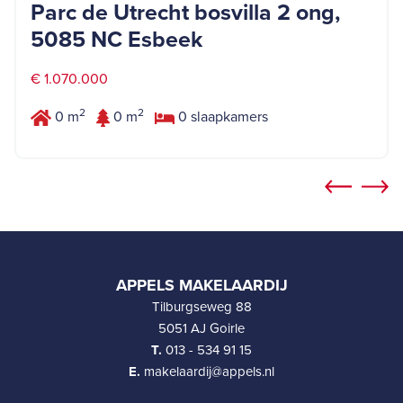
Parc de Utrecht bosvilla 2 ong,
5085 NC Esbeek
€ 1.070.000
2
2
0 m
0 m
0 slaapkamers
APPELS MAKELAARDIJ
Tilburgseweg 88
5051 AJ Goirle
T.
013 - 534 91 15
E.
makelaardij@appels.nl