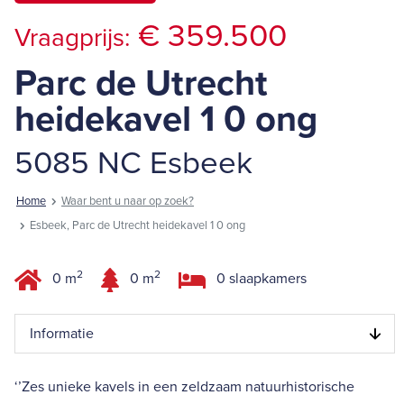
€ 359.500
Vraagprijs:
Parc de Utrecht
heidekavel 1 0 ong
5085 NC Esbeek
Home
Waar bent u naar op zoek?
Esbeek, Parc de Utrecht heidekavel 1 0 ong
2
2
0 m
0 m
0 slaapkamers
Informatie
‘’Zes unieke kavels in een zeldzaam natuurhistorische