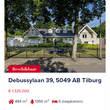
Beschikbaar
Debussylaan 39, 5049 AB Tilburg
€ 1.325.000
2
2
484 m
1360 m
6 slaapkamers