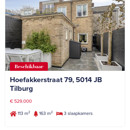
Beschikbaar
Hoefakkerstraat 79, 5014 JB
Tilburg
€ 529.000
2
2
113 m
163 m
3 slaapkamers