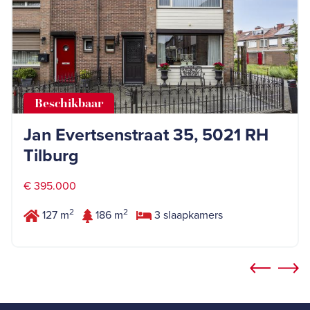
Beschikbaar
Jan Evertsenstraat 35, 5021 RH
Tilburg
€ 395.000
2
2
127 m
186 m
3 slaapkamers