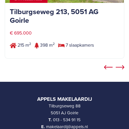
Tilburgseweg 213, 5051 AG
Goirle
€ 695.000
2
2
215 m
398 m
7 slaapkamers
APPELS MAKELAARDIJ
Tilburgseweg 88
5051 AJ Goirle
T.
013 - 534 91 15
E.
makelaardij@appels.nl