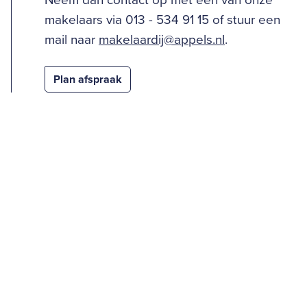
Neem dan contact op met één van onze
makelaars via 013 - 534 91 15 of stuur een
mail naar
makelaardij@appels.nl
.
Plan afspraak