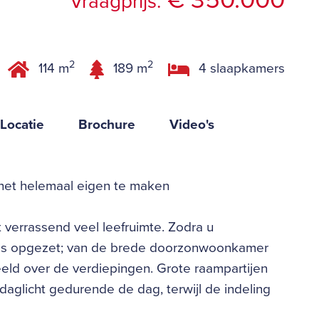
€ 350.000
Vraagprijs:
2
2
114 m
189 m
4 slaapkamers
Locatie
Brochure
Video's
het helemaal eigen te maken
 verrassend veel leefruimte. Zodra u
k is opgezet; van de brede doorzonwoonkamer
eld over de verdiepingen. Grote raampartijen
 daglicht gedurende de dag, terwijl de indeling