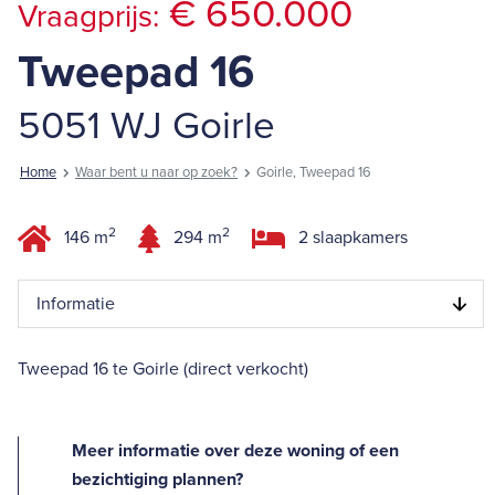
€ 650.000
Vraagprijs:
Tweepad 16
5051 WJ Goirle
Home
Waar bent u naar op zoek?
Goirle, Tweepad 16
2
2
146 m
294 m
2 slaapkamers
Informatie
Tweepad 16 te Goirle (direct verkocht)
Meer informatie over deze woning of een
bezichtiging plannen?