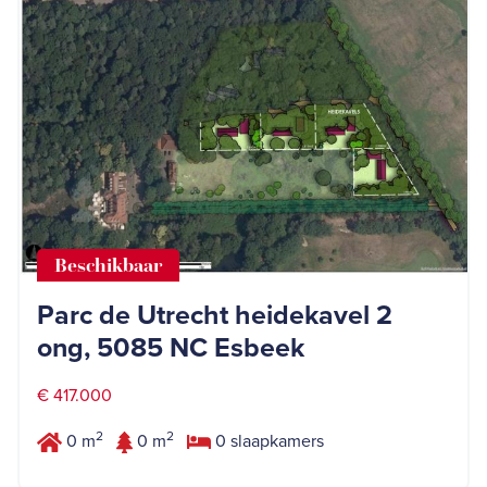
Beschikbaar
Parc de Utrecht heidekavel 2
ong, 5085 NC Esbeek
€ 417.000
2
2
0 m
0 m
0 slaapkamers