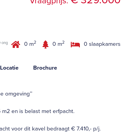
€ 329.000
Vraagprijs:
g
2
2
0 ong
0 m
0 m
0 slaapkamers
Locatie
Brochure
he omgeving’’
 m2 en is belast met erfpacht.
cht voor dit kavel bedraagt € 7.410,- p/j.