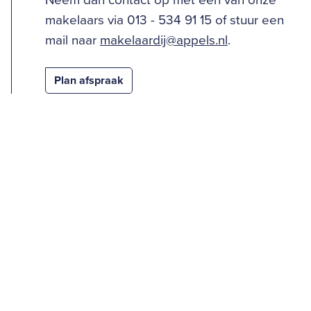
Neem dan contact op met één van onze
makelaars via 013 - 534 91 15 of stuur een
mail naar
makelaardij@appels.nl
.
Plan afspraak