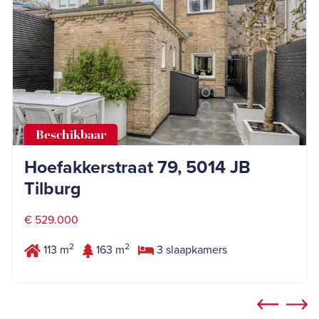
Beschikbaar
Hoefakkerstraat 79, 5014 JB
Tilburg
€ 529.000
2
2
113 m
163 m
3 slaapkamers