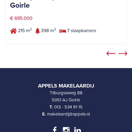
Goirle
€ 695.000
2
2
215 m
398 m
7 slaapkamers
APPELS MAKELAARDIJ
Tilburgseweg 88
5051 AJ Goirle
T.
013 - 534 91 15
E.
makelaardij@appels.nl