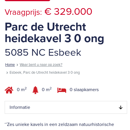
€ 329.000
Vraagprijs:
Parc de Utrecht
heidekavel 3 0 ong
5085 NC Esbeek
Home
Waar bent u naar op zoek?
Esbeek, Parc de Utrecht heidekavel 3 0 ong
2
2
0 m
0 m
0 slaapkamers
Informatie
‘’Zes unieke kavels in een zeldzaam natuurhistorische