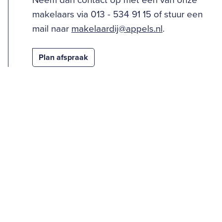
Neem dan contact op met één van onze
makelaars via 013 - 534 91 15 of stuur een
mail naar
makelaardij@appels.nl
.
Plan afspraak