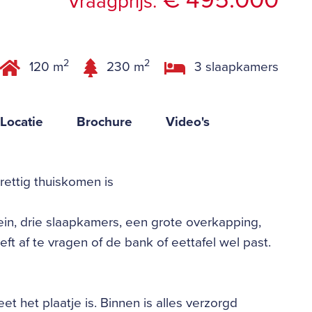
€ 495.000
Vraagprijs:
2
2
120 m
230 m
3 slaapkamers
Locatie
Brochure
Video's
ettig thuiskomen is
n, drie slaapkamers, een grote overkapping,
ft af te vragen of de bank of eettafel wel past.
t het plaatje is. Binnen is alles verzorgd