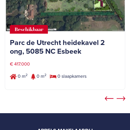
Beschikbaar
Parc de Utrecht heidekavel 2
ong, 5085 NC Esbeek
€ 417.000
2
2
0 m
0 m
0 slaapkamers